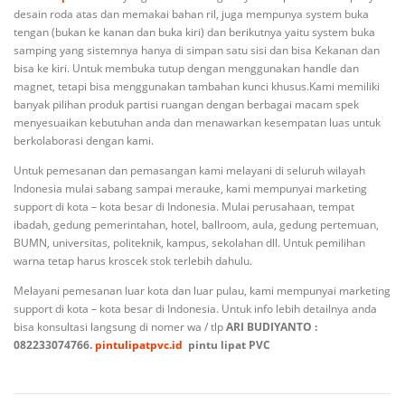
desain roda atas dan memakai bahan ril, juga mempunya system buka
tengan (bukan ke kanan dan buka kiri) dan berikutnya yaitu system buka
samping yang sistemnya hanya di simpan satu sisi dan bisa Kekanan dan
bisa ke kiri. Untuk membuka tutup dengan menggunakan handle dan
magnet, tetapi bisa menggunakan tambahan kunci khusus.Kami memiliki
banyak pilihan produk partisi ruangan dengan berbagai macam spek
menyesuaikan kebutuhan anda dan menawarkan kesempatan luas untuk
berkolaborasi dengan kami.
Untuk pemesanan dan pemasangan kami melayani di seluruh wilayah
Indonesia mulai sabang sampai merauke, kami mempunyai marketing
support di kota – kota besar di Indonesia. Mulai perusahaan, tempat
ibadah, gedung pemerintahan, hotel, ballroom, aula, gedung pertemuan,
BUMN, universitas, politeknik, kampus, sekolahan dll. Untuk pemilihan
warna tetap harus kroscek stok terlebih dahulu.
Melayani pemesanan luar kota dan luar pulau, kami mempunyai marketing
support di kota – kota besar di Indonesia. Untuk info lebih detailnya anda
bisa konsultasi langsung di nomer wa / tlp
ARI BUDIYANTO :
082233074766.
pintulipatpvc.id
pintu lipat PVC