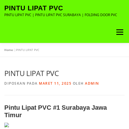
Lompat
PINTU LIPAT PVC
ke
konten
PINTU LIPAT PVC | PINTU LIPAT PVC SURABAYA | FOLDING DOOR PVC
Menu
Home
»
PINTU LIPAT PVC
ABOUT
GALLERY
CONTACT
PINTU LIPAT PVC
DIPOSKAN PADA
MARET 11, 2025
OLEH
ADMIN
Pintu Lipat PVC #1 Surabaya Jawa
Timur