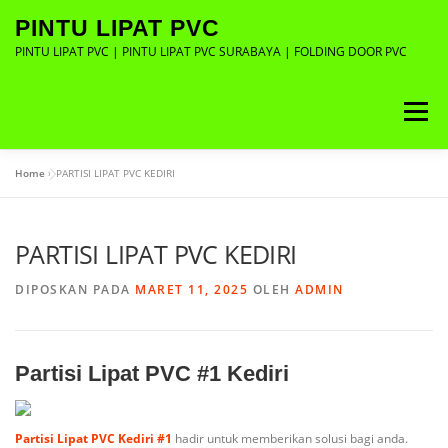
Lompat
PINTU LIPAT PVC
ke
konten
PINTU LIPAT PVC | PINTU LIPAT PVC SURABAYA | FOLDING DOOR PVC
Menu
Home
»
PARTISI LIPAT PVC KEDIRI
ABOUT
GALLERY
CONTACT
PARTISI LIPAT PVC KEDIRI
DIPOSKAN PADA
MARET 11, 2025
OLEH
ADMIN
Partisi Lipat PVC #1 Kediri
Partisi Lipat PVC Kediri #1
hadir untuk memberikan solusi bagi anda.