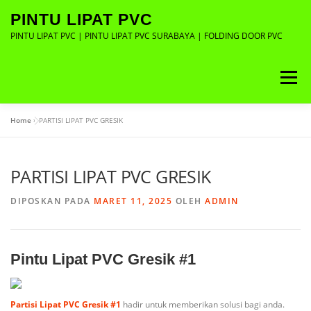
Lompat
PINTU LIPAT PVC
ke
konten
PINTU LIPAT PVC | PINTU LIPAT PVC SURABAYA | FOLDING DOOR PVC
Menu
Home
»
PARTISI LIPAT PVC GRESIK
ABOUT
GALLERY
CONTACT
PARTISI LIPAT PVC GRESIK
DIPOSKAN PADA
MARET 11, 2025
OLEH
ADMIN
Pintu Lipat PVC Gresik #1
Partisi Lipat PVC Gresik #1
hadir untuk memberikan solusi bagi anda.