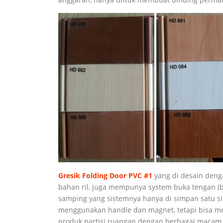
Gresik Folding Door PVC #1
yang di desain deng
bahan ril, juga mempunya system buka tengan (b
samping yang sistemnya hanya di simpan satu si
menggunakan handle dan magnet, tetapi bisa m
produk partisi ruangan dengan berbagai maca