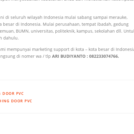
 di seluruh wilayah Indonesia mulai sabang sampai merauke,
a besar di Indonesia. Mulai perusahaan, tempat ibadah, gedung
emuan, BUMN, universitas, politeknik, kampus, sekolahan dll. Untu
ih dahulu.
mi mempunyai marketing support di kota – kota besar di Indonesi
langsung di nomer wa / tlp
ARI BUDIYANTO : 082233074766.
G DOOR PVC
DING DOOR PVC