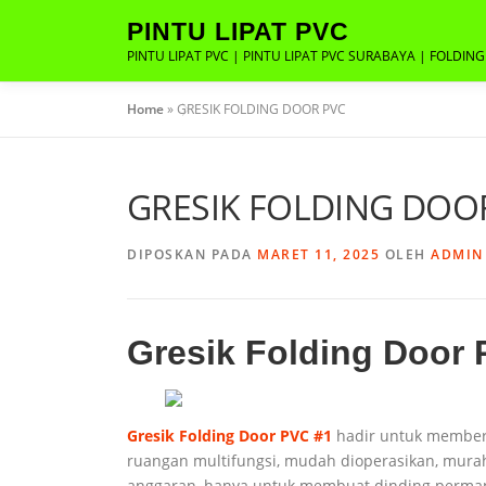
Lompat
PINTU LIPAT PVC
ke
PINTU LIPAT PVC | PINTU LIPAT PVC SURABAYA | FOLDIN
konten
Home
»
GRESIK FOLDING DOOR PVC
GRESIK FOLDING DOO
DIPOSKAN PADA
MARET 11, 2025
OLEH
ADMIN
Gresik Folding Door 
Gresik Folding Door PVC #1
hadir untuk memberi
ruangan multifungsi, mudah dioperasikan, mura
anggaran, hanya untuk membuat dinding perma