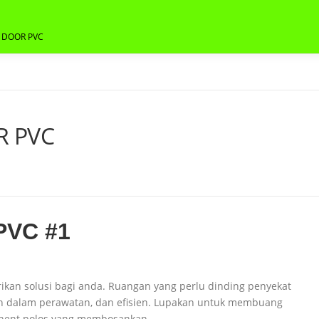
G DOOR PVC
R PVC
PVC #1
kan solusi bagi anda. Ruangan yang perlu dinding penyekat
h dalam perawatan, dan efisien. Lupakan untuk membuang
nent polos yang membosankan.