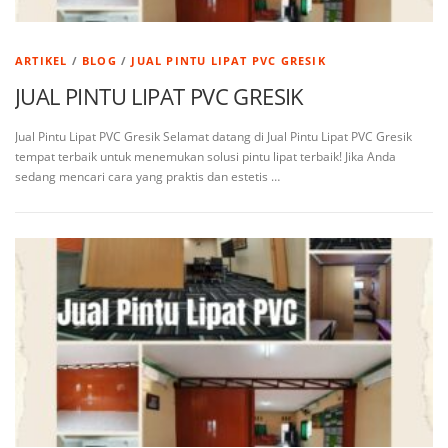
ARTIKEL
/
BLOG
/
JUAL PINTU LIPAT PVC GRESIK
JUAL PINTU LIPAT PVC GRESIK
Jual Pintu Lipat PVC Gresik Selamat datang di Jual Pintu Lipat PVC Gresik
tempat terbaik untuk menemukan solusi pintu lipat terbaik! Jika Anda
sedang mencari cara yang praktis dan estetis …