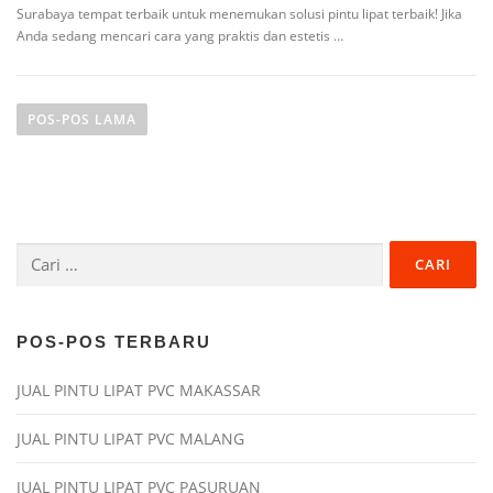
Surabaya tempat terbaik untuk menemukan solusi pintu lipat terbaik! Jika
Anda sedang mencari cara yang praktis dan estetis …
N
a
POS-POS LAMA
v
i
g
a
Cari
s
untuk:
i
p
o
POS-POS TERBARU
s
JUAL PINTU LIPAT PVC MAKASSAR
JUAL PINTU LIPAT PVC MALANG
JUAL PINTU LIPAT PVC PASURUAN