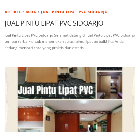
ARTIKEL
/
BLOG
/
JUAL PINTU LIPAT PVC SIDOARJO
JUAL PINTU LIPAT PVC SIDOARJO
Jual Pintu Lipat PVC Sidoarjo Selamat datang di Jual Pintu Lipat PVC Sidoarjo
tempat terbaik untuk menemukan solusi pintu lipat terbaik! Jika Anda
sedang mencari cara yang praktis dan estetis …