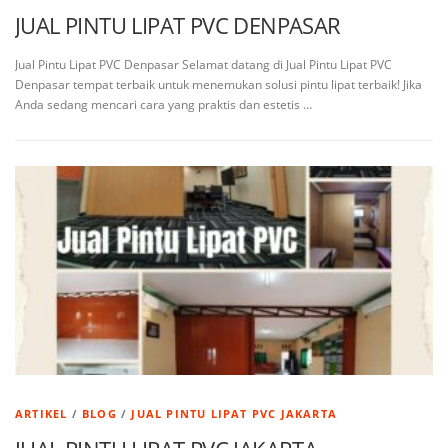
JUAL PINTU LIPAT PVC DENPASAR
Jual Pintu Lipat PVC Denpasar Selamat datang di Jual Pintu Lipat PVC
Denpasar tempat terbaik untuk menemukan solusi pintu lipat terbaik! Jika
Anda sedang mencari cara yang praktis dan estetis …
ARTIKEL
/
BLOG
/
JUAL PINTU LIPAT PVC JAKARTA