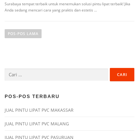
Surabaya tempat terbaik untuk menemukan solusi pintu lipat terbaik! Jika
Anda sedang mencari cara yang praktis dan estetis …
N
a
POS-POS LAMA
v
i
g
a
Cari
s
untuk:
i
p
o
POS-POS TERBARU
s
JUAL PINTU LIPAT PVC MAKASSAR
JUAL PINTU LIPAT PVC MALANG
JUAL PINTU LIPAT PVC PASURUAN