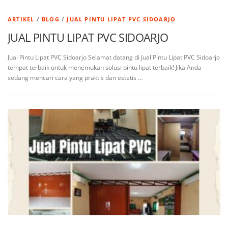
ARTIKEL
/
BLOG
/
JUAL PINTU LIPAT PVC SIDOARJO
JUAL PINTU LIPAT PVC SIDOARJO
Jual Pintu Lipat PVC Sidoarjo Selamat datang di Jual Pintu Lipat PVC Sidoarjo
tempat terbaik untuk menemukan solusi pintu lipat terbaik! Jika Anda
sedang mencari cara yang praktis dan estetis …