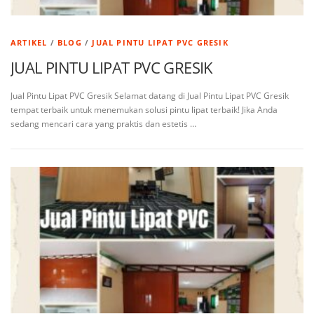
ARTIKEL
/
BLOG
/
JUAL PINTU LIPAT PVC GRESIK
JUAL PINTU LIPAT PVC GRESIK
Jual Pintu Lipat PVC Gresik Selamat datang di Jual Pintu Lipat PVC Gresik
tempat terbaik untuk menemukan solusi pintu lipat terbaik! Jika Anda
sedang mencari cara yang praktis dan estetis …