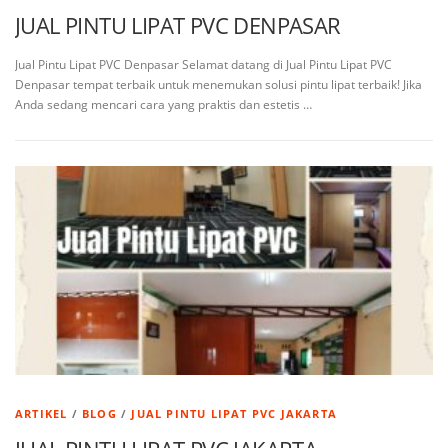
JUAL PINTU LIPAT PVC DENPASAR
Jual Pintu Lipat PVC Denpasar Selamat datang di Jual Pintu Lipat PVC
Denpasar tempat terbaik untuk menemukan solusi pintu lipat terbaik! Jika
Anda sedang mencari cara yang praktis dan estetis …
ARTIKEL
/
BLOG
/
JUAL PINTU LIPAT PVC JAKARTA