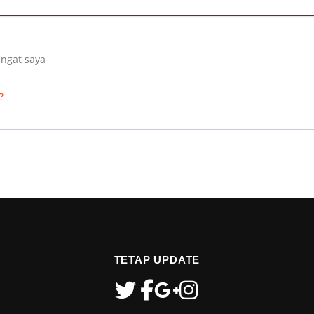
b
Ingat saya
?
TETAP UPDATE